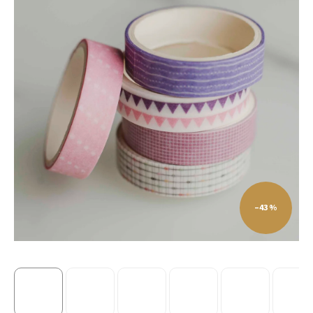
–43 %