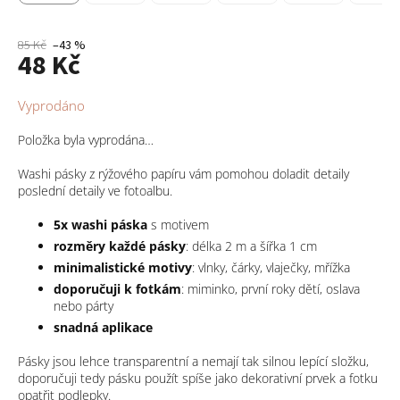
85 Kč
–43 %
48 Kč
Měrná
Vyprodáno
cena:
Položka byla vyprodána…
Washi pásky z rýžového papíru vám pomohou doladit detaily
poslední detaily ve fotoalbu.
5x washi páska
s motivem
rozměry každé pásky
: délka 2 m a šířka 1 cm
minimalistické motivy
: vlnky, čárky, vlaječky, mřížka
doporučuji k fotkám
: miminko, první roky dětí, oslava
nebo párty
snadná aplikace
Pásky jsou lehce transparentní a nemají tak silnou lepící složku,
doporučuji tedy pásku použít spíše jako dekorativní prvek a fotku
opatřit podlepky.