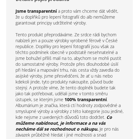
Jsme transparentní
a proto vám chceme dát vědět,
že u doplňků pro lepení fotografií do alb nemůžeme
garantovat principy udržitelné výroby.
Tento produkt přeprodáváme. Ze srdce rádi bychom
nabízeli jen a pouze výrobky vyrobené férově v České
republice. Doplňky pro lepení fotografií jsou však za
těchto podmínek obecně v podstatě nesehnatelné a
jsme bohužel příliš malí na to, abychom se mohli pustit
do samostatné výroby. Protože přes dlouhodobé úsilí
při hledání a mapování trhu, nás cesta vždy zavedla do
asijské výroby, jsme přesvědčeni, že ať u nás nebo
kdekoli jinde, tyto produkty nakoupíte, původ bude
stejný. A protože víme, že tento doplněk budete tak
jako tak potřebovat, udělali jsme v tomto směru
ústupek, se kterým jsme
100% transparentní
.
Albumárium je značka, která ctí hodnoty zodpovědné a
smyslupné výroby a výrobky z této kategorie jsou jediné,
kde nejsme z uvedených důvodů toto dodržet.
Co
můžeme nabídnout, je informace a na vás
necháme dál se rozhodnout o nákupu.
Je pro nás
závazek průběžně hledat i jiné možnosti a snad