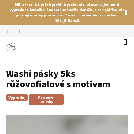
Přejít
Milí zákazníci, právě probíhá poslední možnost objednat si
na
vyprodaná fotoalba. Budeme se snažit, doručit je co nejdříve, ale
obsah
počítejte raději prosím s až 2 měsíci na výrobu a odeslání.
Děkuji, Baru🙏
Náku
koší
Washi pásky 5ks
růžovofialové s motivem
Výprodej
Poslední
kousky