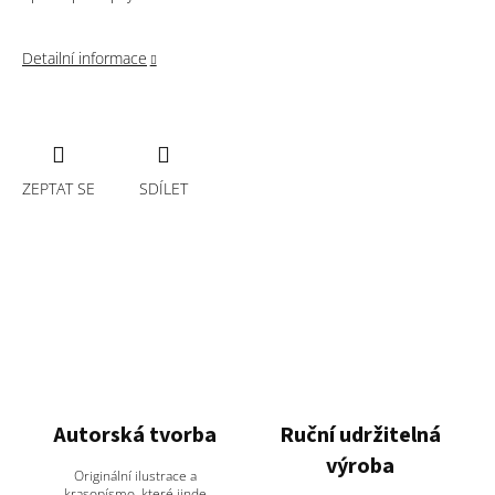
Detailní informace
ZEPTAT SE
SDÍLET
Autorská tvorba
Ruční udržitelná
výroba
Originální ilustrace a
krasopísmo, které jinde