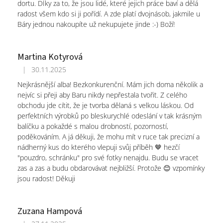
dortu. DÍky za to, že jsou lidé, které jejich práce baví a dělá
radost všem kdo si ji pořídí. A zde platí dvojnásob, jakmile u
Báry jednou nakoupíte už nekupujete jinde :-) Boží!
Martina Kotyrová
|
30.11.2025
Hodnocení obchodu je 5 z 5 hvězdiček.
Nejkrásnější alba! Bezkonkurenční. Mám jich doma několik a
nejvíc si přeji aby Baru nikdy nepřestala tvořit. Z celého
obchodu jde cítit, že je tvorba dělaná s velkou láskou. Od
perfektních výrobků po bleskurychlé odeslání v tak krásným
balíčku a pokaždé s malou drobností, pozorností,
poděkováním. A já děkuji, že mohu mít v ruce tak precizní a
nádherný kus do kterého vlepuji svůj příběh 🤎 hezčí
"pouzdro, schránku" pro své fotky nenajdu. Budu se vracet
zas a zas a budu obdarovávat nejbližší. Protože 😊 vzpomínky
jsou radost! Děkuji
Zuzana Hampová