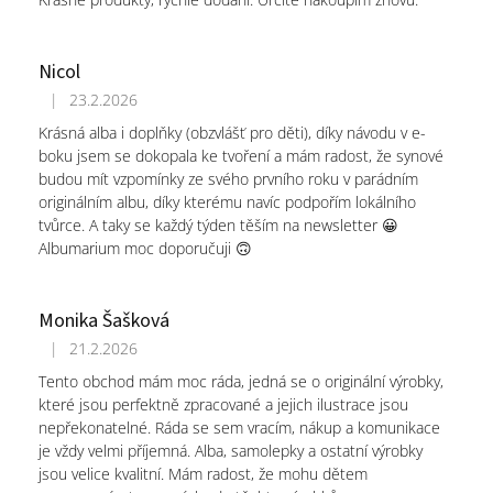
Nicol
|
23.2.2026
Hodnocení obchodu je 5 z 5 hvězdiček.
Krásná alba i doplňky (obzvlášť pro děti), díky návodu v e-
boku jsem se dokopala ke tvoření a mám radost, že synové
budou mít vzpomínky ze svého prvního roku v parádním
originálním albu, díky kterému navíc podpořím lokálního
tvůrce. A taky se každý týden těším na newsletter 😀
Albumarium moc doporučuji 🙃
Monika Šašková
|
21.2.2026
Hodnocení obchodu je 5 z 5 hvězdiček.
Tento obchod mám moc ráda, jedná se o originální výrobky,
které jsou perfektně zpracované a jejich ilustrace jsou
nepřekonatelné. Ráda se sem vracím, nákup a komunikace
je vždy velmi příjemná. Alba, samolepky a ostatní výrobky
jsou velice kvalitní. Mám radost, že mohu dětem