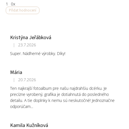
1
0x
Přidat hodnocení
V
ý
p
i
Kristýna Jeřábková
s
|
23.7.2026
Hodnocení obchodu je 5 z 5 hvězdiček.
h
Super. Nádherné výrobky. Díky!
o
d
n
Mária
o
c
|
20.7.2026
Hodnocení obchodu je 5 z 5 hvězdiček.
e
Ten najkrajší fotoalbum pre našu najdrahšiu dcérku. Je
n
precízne vyrobený, grafika je dotiahnutá do posledného
í
detailu. A tie doplnky k nemu sú neskutočné! Jednoznačne
odporúčam...
Kamila Kužníková