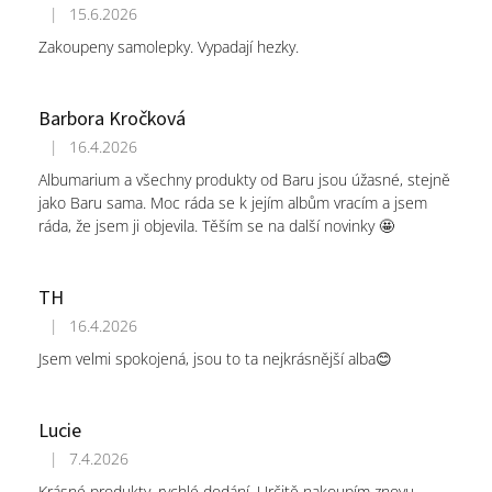
|
15.6.2026
Hodnocení obchodu je 5 z 5 hvězdiček.
Zakoupeny samolepky. Vypadají hezky.
Barbora Kročková
|
16.4.2026
Hodnocení obchodu je 5 z 5 hvězdiček.
Albumarium a všechny produkty od Baru jsou úžasné, stejně
jako Baru sama. Moc ráda se k jejím albům vracím a jsem
ráda, že jsem ji objevila. Těším se na další novinky 🤩
TH
|
16.4.2026
Hodnocení obchodu je 5 z 5 hvězdiček.
Jsem velmi spokojená, jsou to ta nejkrásnější alba😊
Lucie
|
7.4.2026
Hodnocení obchodu je 5 z 5 hvězdiček.
Krásné produkty, rychlé dodání. Určitě nakoupím znovu.