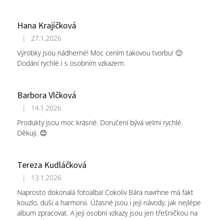
Hana Krajíčková
|
27.1.2026
Hodnocení obchodu je 5 z 5 hvězdiček.
Výrobky jsou nádherné! Moc cením takovou tvorbu! 🙂
Dodání rychlé i s osobním vzkazem.
Barbora Vlčková
|
14.1.2026
Hodnocení obchodu je 5 z 5 hvězdiček.
Produkty jsou moc krásné. Doručení bývá velmi rychlé.
Děkuji. 😊
Tereza Kudláčková
|
13.1.2026
Hodnocení obchodu je 5 z 5 hvězdiček.
Naprosto dokonalá fotoalba! Cokoliv Bára navrhne má fakt
kouzlo, duši a harmonii. Úžasné jsou i její návody, jak nejlépe
album zpracovat. A její osobní vzkazy jsou jen třešničkou na