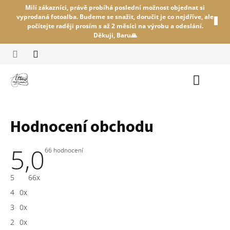
Přejít
Milí zákazníci, právě probíhá poslední možnost objednat si
na
vyprodaná fotoalba. Budeme se snažit, doručit je co nejdříve, ale
obsah
počítejte raději prosím s až 2 měsíci na výrobu a odeslání.
Děkuji, Baru🙏
Nákupní
košík
Hodnocení obchodu
5,0
Průměrné
66 hodnocení
hodnocení
obchodu
je
5
66x
5,0
z
4
0x
5
hvězdiček.
3
0x
2
0x