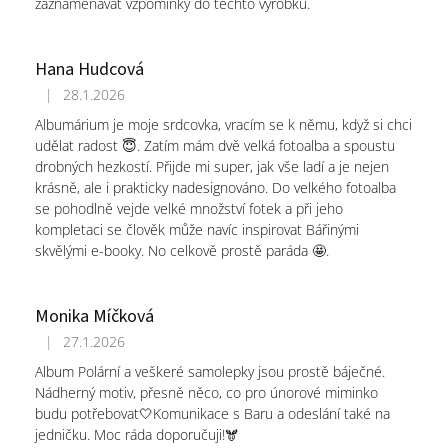
zaznamenávat vzpomínky do těchto výrobků.
Hana Hudcová
|
28.1.2026
Hodnocení obchodu je 5 z 5 hvězdiček.
Albumárium je moje srdcovka, vracím se k němu, když si chci
udělat radost 😇. Zatím mám dvě velká fotoalba a spoustu
drobných hezkostí. Přijde mi super, jak vše ladí a je nejen
krásně, ale i prakticky nadesignováno. Do velkého fotoalba
se pohodlně vejde velké množství fotek a při jeho
kompletaci se člověk může navíc inspirovat Bářinými
skvělými e-booky. No celkově prostě paráda 🤩.
Monika Míčková
|
27.1.2026
Hodnocení obchodu je 5 z 5 hvězdiček.
Album Polární a veškeré samolepky jsou prostě báječné.
Nádherný motiv, přesně něco, co pro únorové miminko
budu potřebovat🤍Komunikace s Baru a odeslání také na
jedničku. Moc ráda doporučuji!🫎