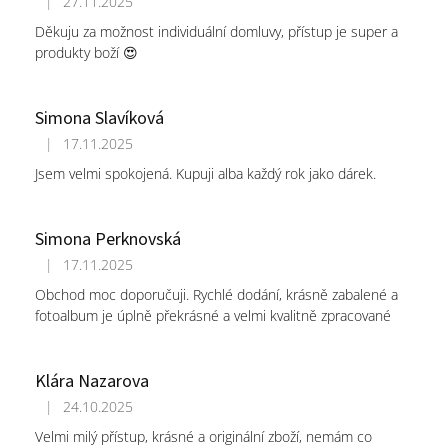
|
27.11.2025
Hodnocení obchodu je 5 z 5 hvězdiček.
Děkuju za možnost individuální domluvy, přístup je super a
produkty boží 😍
Simona Slavíková
|
17.11.2025
Hodnocení obchodu je 5 z 5 hvězdiček.
Jsem velmi spokojená. Kupuji alba každý rok jako dárek.
Simona Perknovská
|
17.11.2025
Hodnocení obchodu je 5 z 5 hvězdiček.
Obchod moc doporučuji. Rychlé dodání, krásně zabalené a
fotoalbum je úplně překrásné a velmi kvalitně zpracované
Klára Nazarova
|
24.10.2025
Hodnocení obchodu je 5 z 5 hvězdiček.
Velmi milý přístup, krásné a originální zboží, nemám co