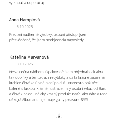
vytknout a doporučuji.
Anna Hamplová
|
6.10.2025
Hodnocení obchodu je 5 z 5 hvězdiček.
Precizní nádherné výrobky, osobní přístup. Jsem
přesvědčená, že jsem neobjednala naposledy
Kateřina Marvanová
|
3.10.2025
Hodnocení obchodu je 5 z 5 hvězdiček.
Neskutečna nádhera! Opakovaně jsem objednala jak alba,
tak doplňky a tentokrát i recybloky a už ta krásně zabalená
krabice člověka úplně hladí po duši. Naprosto boží věci
balené s láskou, krásné ilustrace, milý osobní vzkaz od Baru
a člověk najde i nějaký krásný produkt navíc jako dárek! Moc
děkuju! Albumarium je moje guilty pleasure 🫶🏻
S
1
4