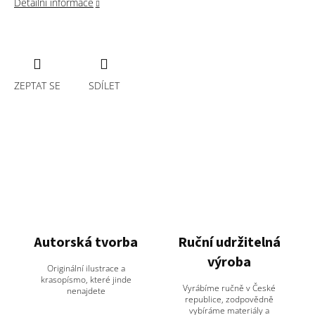
Detailní informace
ZEPTAT SE
SDÍLET
Autorská tvorba
Ruční udržitelná
výroba
Originální ilustrace a
krasopísmo, které jinde
Vyrábíme ručně v České
nenajdete
republice, zodpovědně
vybíráme materiály a