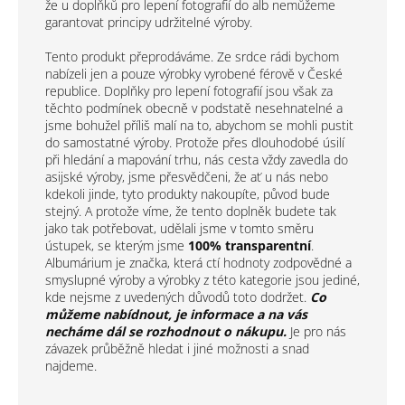
že u doplňků pro lepení fotografií do alb nemůžeme
garantovat principy udržitelné výroby.
Tento produkt přeprodáváme. Ze srdce rádi bychom
nabízeli jen a pouze výrobky vyrobené férově v České
republice. Doplňky pro lepení fotografií jsou však za
těchto podmínek obecně v podstatě nesehnatelné a
jsme bohužel příliš malí na to, abychom se mohli pustit
do samostatné výroby. Protože přes dlouhodobé úsilí
při hledání a mapování trhu, nás cesta vždy zavedla do
asijské výroby, jsme přesvědčeni, že ať u nás nebo
kdekoli jinde, tyto produkty nakoupíte, původ bude
stejný. A protože víme, že tento doplněk budete tak
jako tak potřebovat, udělali jsme v tomto směru
ústupek, se kterým jsme
100% transparentní
.
Albumárium je značka, která ctí hodnoty zodpovědné a
smyslupné výroby a výrobky z této kategorie jsou jediné,
kde nejsme z uvedených důvodů toto dodržet.
Co
můžeme nabídnout, je informace a na vás
necháme dál se rozhodnout o nákupu.
Je pro nás
závazek průběžně hledat i jiné možnosti a snad
najdeme.