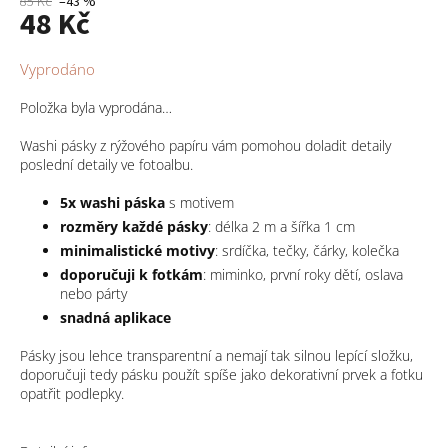
85 Kč
–43 %
48 Kč
Měrná
Vyprodáno
cena:
Položka byla vyprodána…
Washi pásky z rýžového papíru vám pomohou doladit detaily
poslední detaily ve fotoalbu.
5x washi páska
s motivem
rozměry každé pásky
: délka 2 m a šířka 1 cm
minimalistické motivy
: srdíčka, tečky, čárky, kolečka
doporučuji k fotkám
: miminko, první roky dětí, oslava
nebo párty
snadná aplikace
Pásky jsou lehce transparentní a nemají tak silnou lepící složku,
doporučuji tedy pásku použít spíše jako dekorativní prvek a fotku
opatřit podlepky.