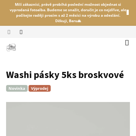
Přejít
Milí zákazníci, právě probíhá poslední možnost objednat si
na
vyprodaná fotoalba. Budeme se snažit, doručit je co nejdříve, ale
obsah
počítejte raději prosím s až 2 měsíci na výrobu a odeslání.
Děkuji, Baru🙏
Náku
koší
Washi pásky 5ks broskvové
Novinka
Výprodej