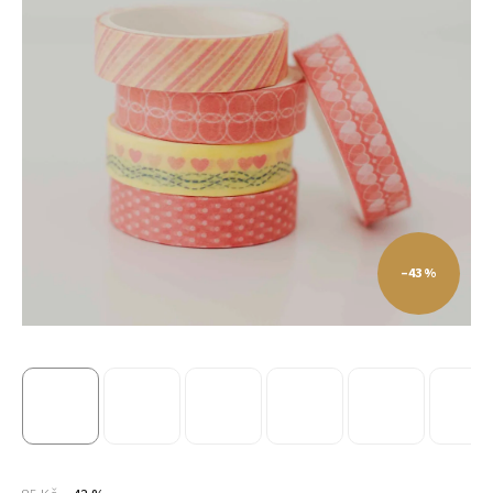
–43 %