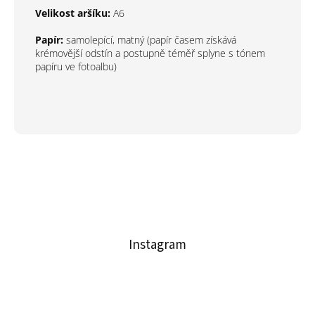
Velikost aršíku:
A6
Papír:
samolepící, matný (papír časem získává
krémovější odstín a postupně téměř splyne s tónem
papíru ve fotoalbu)
Z
á
p
a
t
Instagram
í