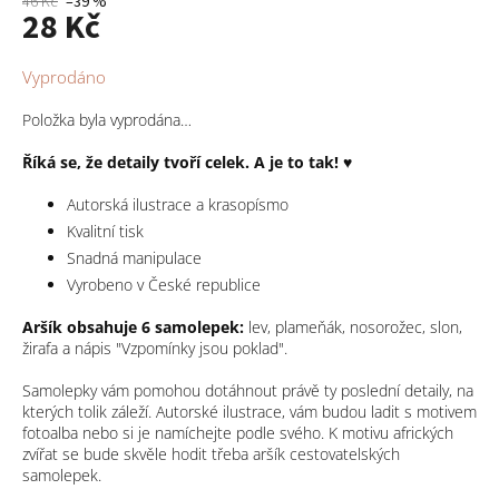
46 Kč
–39 %
28 Kč
Měrná
Vyprodáno
cena:
Položka byla vyprodána…
Říká se, že detaily tvoří celek. A je to tak! ♥
Autorská ilustrace a krasopísmo
Kvalitní tisk
Snadná manipulace
Vyrobeno v České republice
Aršík obsahuje 6
samolepek:
lev, plameňák, nosorožec, slon,
žirafa a nápis "Vzpomínky jsou poklad".
Samolepky vám pomohou dotáhnout právě ty poslední detaily, na
kterých tolik záleží. Autorské ilustrace, vám budou ladit s motivem
fotoalba nebo si je namíchejte podle svého. K motivu afrických
zvířat se bude skvěle hodit třeba aršík cestovatelských
samolepek.