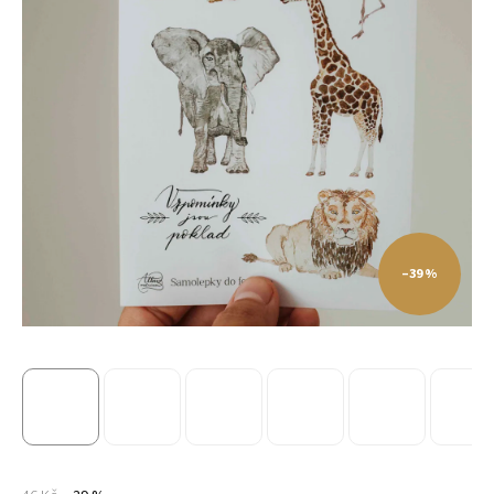
–39 %