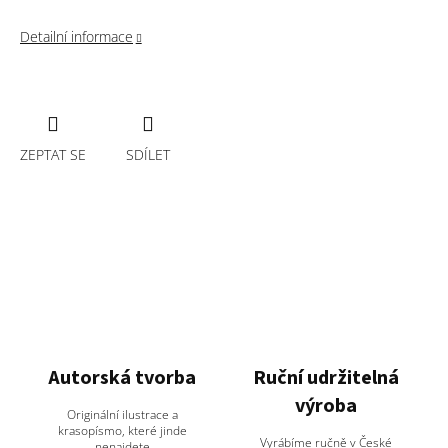
Detailní informace
ZEPTAT SE
SDÍLET
Autorská tvorba
Ruční udržitelná
výroba
Originální ilustrace a
krasopísmo, které jinde
Vyrábíme ručně v České
nenajdete