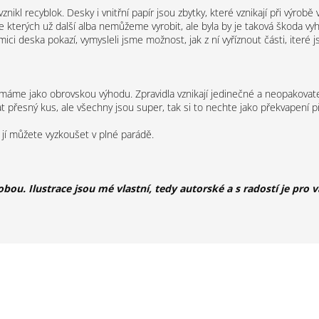
ikl recyblok. Desky i vnitřní papír jsou zbytky, které vznikají při výrobě 
kterých už další alba nemůžeme vyrobit, ale byla by je taková škoda vyho
ci deska pokazí, vymysleli jsme možnost, jak z ní vyříznout části, iteré j
ímáme jako obrovskou výhodu. Zpravidla vznikají jedinečné a neopakovate
 přesný kus, ale všechny jsou super, tak si to nechte jako překvapení př
 jí můžete vyzkoušet v plné parádě.
robou. Ilustrace jsou mé vlastní, tedy autorské a s radostí je pr