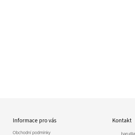
p
a
t
í
Informace pro vás
Kontakt
Obchodní podmínky
baru
@