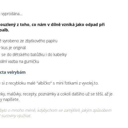
o
a vyprodána…
ouzlený z toho, co nám v dílně vzniká jako odpad při
oalb.
 vyrobeno ze zbytkového papíru
 kus je originál
 se do dětského batůžku i do kabelky
nální vazba na gumičku
cta velrybám
 si z recybloku malé "albíčko" s mini fotkami z vyvolej.to.
y, malůvky, recepty, poznámky a cokoli dalšího už se těší, až je
y napíšete.
bylo o mnoho méně, kdybychom se zamýšleli, jakým způsobem
l suroviny využívat.