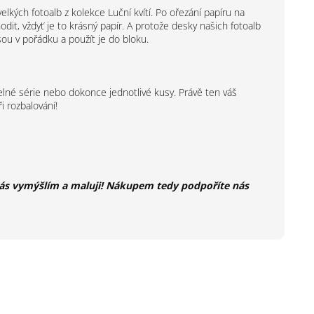
velkých fotoalb z kolekce Luční kvítí. Po ořezání papíru na
dit, vždyť je to krásný papír. A protože desky našich fotoalb
sou v pořádku a použít je do bloku.
lné série nebo dokonce jednotlivé kusy. Právě ten váš
i rozbalování!
o vás vymýšlím a maluji! Nákupem tedy podpoříte nás