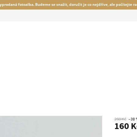
prodaná fotoalba. Budeme se snažit, doručit je co nejdříve, ale počítejte ra
260 Kč
–38
160 K
Měrná