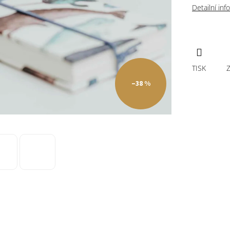
Detailní in
TISK
–38 %