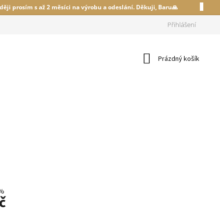
ději prosím s až 2 měsíci na výrobu a odeslání. Děkuji, Baru🙏
Přihlášení
Nákupní
Prázdný košík
košík
 %
č