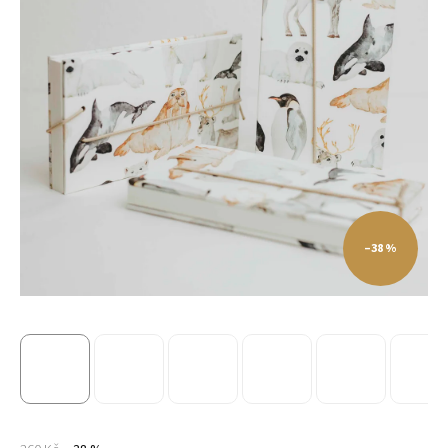
–38 %