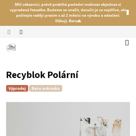
Přejít
Milí zákazníci, právě probíhá poslední možnost objednat si
na
vyprodaná fotoalba. Budeme se snažit, doručit je co nejdříve, ale
obsah
počítejte raději prosím s až 2 měsíci na výrobu a odeslání.
Děkuji, Baru🙏
Náku
koší
Recyblok Polární
Výprodej
Baru srdcovka