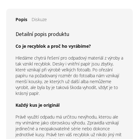
Popis
Diskuze
Detailní popis produktu
Co je recyblok a proč ho vyrábíme?
Hledáme chytrá řešení pro odpadový materiál z výroby a
tak vznikl recyblok. Desky i vnitřní papír jsou zbytky,
které vznikají při výrobě velkých fotoalb. Po ořezání
papíru na požadovaný rozměr do fotoalba nám vznikají
menší kousky, ze kterých už další alba nemůžeme
vyrobit, ale byla by je taková škoda vyhodit, vždyť je to
krásný papír.
Každý kus je originál
Právě využití odpadu má určitou nevýhodu, kterou ale
my vnímáme jako obrovskou výhodu. Zpravidla vznikají
jedinečné a neopakovatelné série nebo dokonce
jednotlivé kusy. Právě ten váš recyblok už nikdo jiný mít