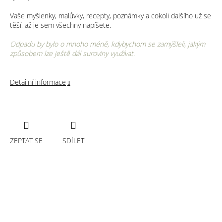
Vaše myšlenky, malůvky, recepty, poznámky a cokoli dalšího už se
těší, až je sem všechny napíšete.
Odpadu by bylo o mnoho méně, kdybychom se zamýšleli, jakým
způsobem lze ještě dál suroviny využívat.
Detailní informace
ZEPTAT SE
SDÍLET