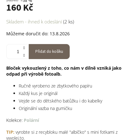
260 Kč
–38 %
160 Kč
Měrná
Skladem - ihned k odeslání
(2 ks)
cena:
Můžeme doručit do:
13.8.2026
Přidat do košíku
Bloček vykouzlený z toho, co nám v dílně vzniká jako
odpad při výrobě fotoalb.
Ručně vyrobeno ze zbytkového papíru
Každý kus je originál
Vejde se do dětského batůžku i do kabelky
Originální vazba na gumičku
Kolekce:
Polární
TIP:
vyrobte si z recybloku malé "albíčko" s mini fotkami z
vyvolej.to.