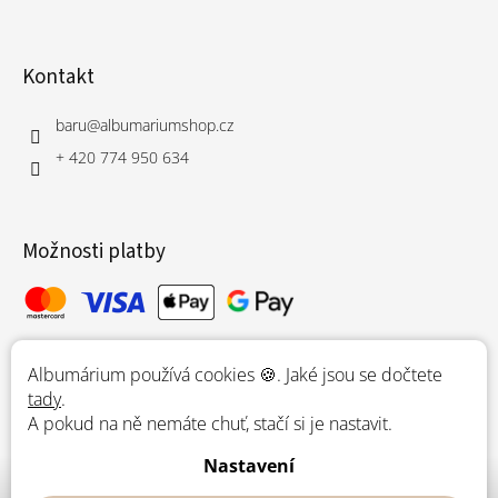
Kontakt
baru
@
albumariumshop.cz
+ 420 774 950 634
Možnosti platby
Albumárium používá cookies 🍪. Jaké jsou se dočtete
Možnosti dopravy
tady
.
A pokud na ně nemáte chuť, stačí si je nastavit.
Nastavení