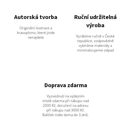
Autorská tvorba
Ruční udržitelná
výroba
Originální ilustrace a
krasopísmo, které jinde
Vyrábíme ručně v České
nenajdete
republice, zodpovědně
vybíráme materiály a
minimalizujeme odpad
Doprava zdarma
Vyzvednutí na výdejním
místě zdarma při nákupu nad
2000 Kč, doručení na adresu
při nákupu nad 3000 Kč.
Balíček máte doma do 3 dnů.