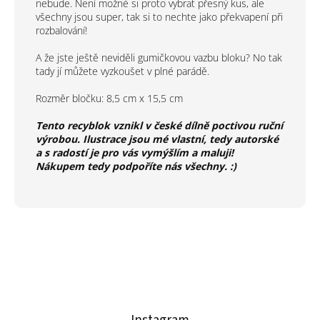
nebude. Není možné si proto vybrat přesný kus, ale
všechny jsou super, tak si to nechte jako překvapení při
rozbalování!
A že jste ještě neviděli gumičkovou vazbu bloku? No tak
tady jí můžete vyzkoušet v plné parádě.
Rozměr bločku: 8,5 cm x 15,5 cm
Tento recyblok vznikl v české dílně poctivou ruční
výrobou. Ilustrace jsou mé vlastní, tedy autorské
a s radostí je pro vás vymýšlím a maluji!
Nákupem tedy podpoříte nás všechny. :)
Z
á
p
a
t