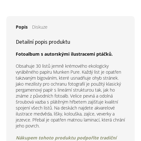
Popis
Diskuze
Detailní popis produktu
Fotoalbum s autorskými ilustracemi ptáčků.
Obsahuje 30 listů jemně krémového ekologicky
vyráběného papíru Munken Pure. Každý list je opatřen
takzvaným bigováním, které usnadňuje ohyb stránek.
Jako mezilisty pro ochranu fotografií je použitý klasický
pergamenový papír s lineární strukturou tak, jak ho
známe z původních fotoalb. Velice pevná a odolná
šroubová vazba s plátěným hřbetem zajišťuje kvalitní
spojení všech listů. Na deskách najdete akvarelové
ilustrace medvěda, lišky, kolouška, zajíce, veverky a
jezevce. Přebal je opatřen matnou laminací, která chrání
jeho povrch.
Nákupem tohoto produktu podpoříte tradiční