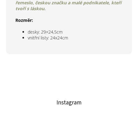
řemeslo, českou značku a malé podnikatele, kteří
tvoří s láskou.
Rozměr:
desky: 29×24,5cm
vnitřní listy: 24x24cm
Z
á
p
a
t
Instagram
í