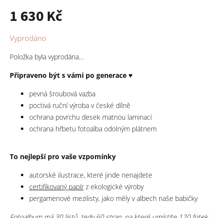
1 630 Kč
Měrná
Vyprodáno
cena:
Položka byla vyprodána…
Připraveno být s vámi po generace
♥
pevná šroubová vazba
poctivá ruční výroba v české dílně
ochrana povrchu desek matnou laminací
ochrana hřbetu fotoalba odolným plátnem
To nejlepší pro vaše vzpomínky
autorské ilustrace, které jinde nenajdete
certifikovaný papír
z ekologické výroby
pergamenové mezilisty, jako měly v albech naše babičky
Fotoalbum má 30 listů, tedy 60 stran, na které umístíte 120 fotek