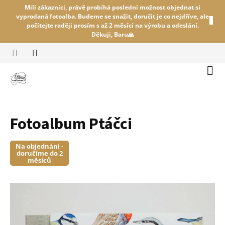
Přejít
Milí zákazníci, právě probíhá poslední možnost objednat si
na
vyprodaná fotoalba. Budeme se snažit, doručit je co nejdříve, ale
obsah
počítejte raději prosím s až 2 měsíci na výrobu a odeslání.
Děkuji, Baru🙏
Náku
koší
Fotoalbum Ptáčci
Na objednání -
doručíme do 2
měsíců