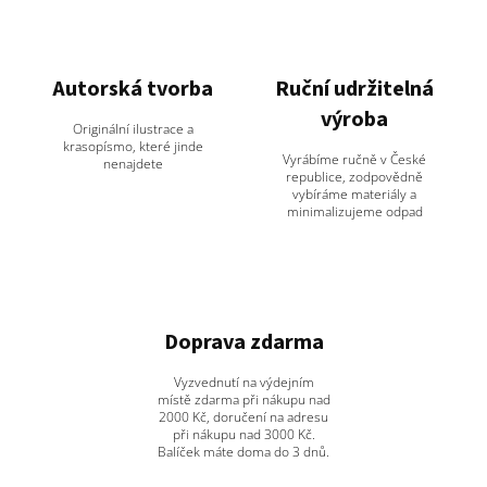
Autorská tvorba
Ruční udržitelná
výroba
Originální ilustrace a
krasopísmo, které jinde
Vyrábíme ručně v České
nenajdete
republice, zodpovědně
vybíráme materiály a
minimalizujeme odpad
Doprava zdarma
Vyzvednutí na výdejním
místě zdarma při nákupu nad
2000 Kč, doručení na adresu
při nákupu nad 3000 Kč.
Balíček máte doma do 3 dnů.